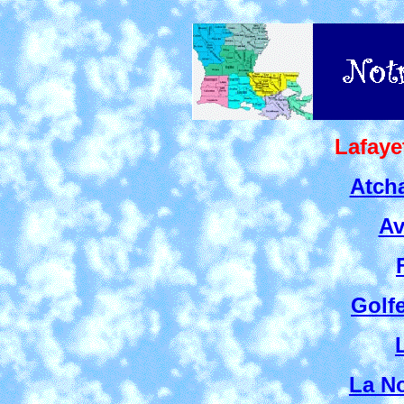
Lafaye
Atcha
Av
Golf
La No